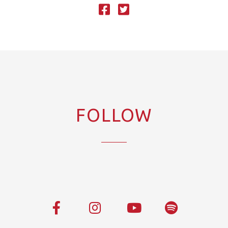
FOLLOW