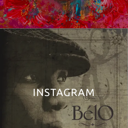
INSTAGRAM