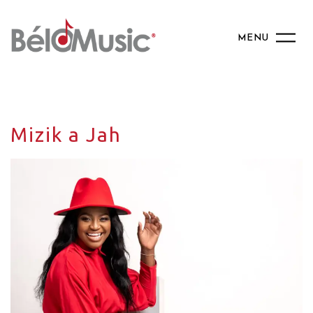
MENU
Mizik a Jah