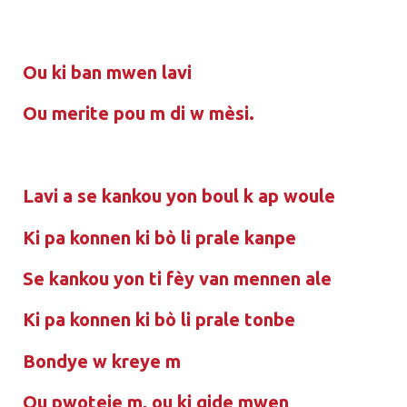
Ou ki ban mwen lavi
Ou merite pou m di w mèsi.
Lavi a se kankou yon boul k ap woule
Ki pa konnen ki bò li prale kanpe
Se kankou yon ti fèy van mennen ale
Ki pa konnen ki bò li prale tonbe
Bondye w kreye m
Ou pwoteje m, ou ki gide mwen