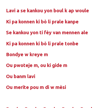
Lavi a se kankou yon boul k ap woule
Ki pa konnen ki bò li prale kanpe
Se kankou yon ti fèy van mennen ale
Ki pa konnen ki bò li prale tonbe
Bondye w kreye m
Ou pwoteje m, ou ki gide m
Ou banm lavi
Ou merite pou m di w mèsi